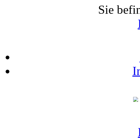
Sie befi
I